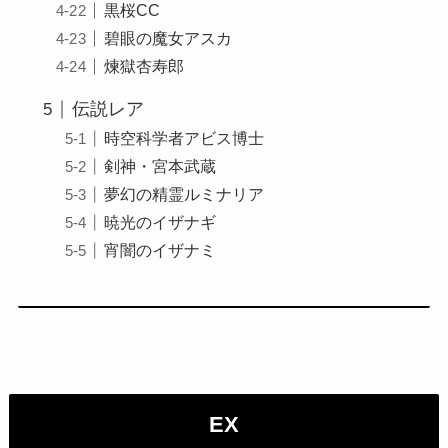
黒桜CC
碧眼の魔女アスカ
煉獄杏寿郎
伝説レア
時空科学者アビス博士
剣神・宮本武蔵
夢幻の精霊ルミナリア
暁光のイザナギ
宵闇のイザナミ
EX