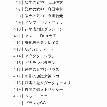
猛牛の武神・武田信玄
飛翔の武神・真田幸村
隣火の武神・今川義元
インフェルノ・アキラ
超地底戦隊グランドン
アストロDr.メカ子
奇術科学者クレイG
Gメガロディーテ
アタタタアシラン
ピカランバララン
来光の女神シリウス
幻影の加護女神ベガ
漆黒の魔女ダークキャスリィ
復讐の傭兵トリクシー
ヘッドロココ
ブランカCC