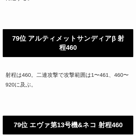
79位 アルティメットサンディアβ 射
程460
射程は460。二連攻撃で攻撃範囲は1〜461、460〜
920に及ぶ。
79位 エヴァ第13号機&ネコ 射程460