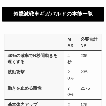
超撃滅戦車ギガパルドの本能一覧
M
必要合計
AX
NP
40%の確率でN秒間動きを
4
235
遅くする
秒
波動攻撃
2
235
0%
動きを止める耐性
7
2175
0%
基本体力アップ
2
175