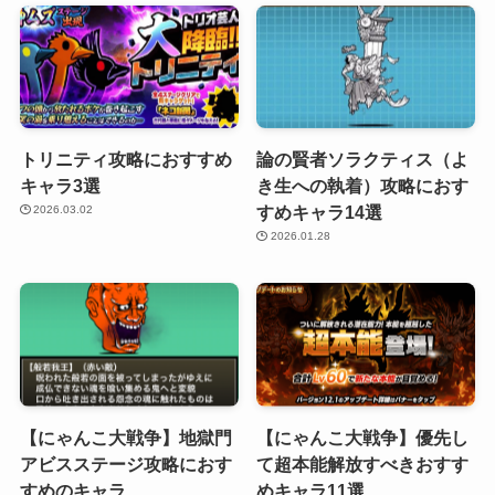
トリニティ攻略におすすめ
論の賢者ソラクティス（よ
キャラ3選
き生への執着）攻略におす
すめキャラ14選
2026.03.02
2026.01.28
【にゃんこ大戦争】地獄門
【にゃんこ大戦争】優先し
アビスステージ攻略におす
て超本能解放すべきおすす
すめのキャラ
めキャラ11選