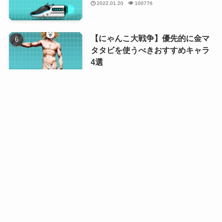
2022.01.20
100776
【にゃんこ大戦争】優先的に金マ
タタビを使うべきおすすめキャラ
4選
2023.12.22
99352
【にゃんこ大戦争】伝説レアキャ
ラ最強ランキング
2024.01.05
79651
【にゃんこ大戦争】獄炎鬼にゃん
まの本能解放優先度
2022.07.19
44180
【にゃんこ大戦争】最強DPSラン