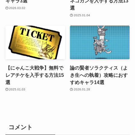
キャラ3選
ネコカンを入手する方法13
選
2026.03.02
2025.01.04
【にゃんこ大戦争】無料で
論の賢者ソラクティス（よ
レアチケを入手する方法15
き生への執着）攻略におす
選
すめキャラ14選
2025.01.03
2026.01.28
コメント