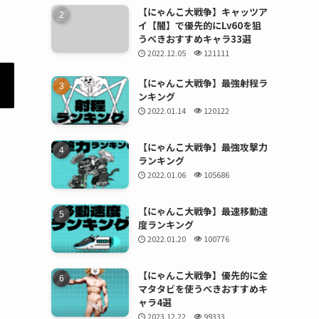
【にゃんこ大戦争】キャッツア
イ【闇】で優先的にLv60を狙
うべきおすすめキャラ33選
2022.12.05
121111
【にゃんこ大戦争】最強射程ラ
ンキング
2022.01.14
120122
【にゃんこ大戦争】最強攻撃力
ランキング
2022.01.06
105686
【にゃんこ大戦争】最速移動速
度ランキング
2022.01.20
100776
【にゃんこ大戦争】優先的に金
マタタビを使うべきおすすめキ
ャラ4選
2023.12.22
99333