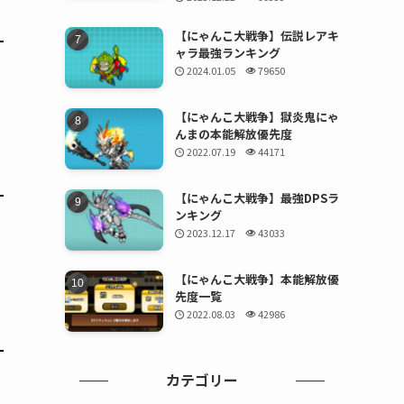
【にゃんこ大戦争】伝説レアキ
ャラ最強ランキング
2024.01.05
79650
【にゃんこ大戦争】獄炎鬼にゃ
んまの本能解放優先度
2022.07.19
44171
【にゃんこ大戦争】最強DPSラ
ンキング
2023.12.17
43033
【にゃんこ大戦争】本能解放優
先度一覧
2022.08.03
42986
カテゴリー