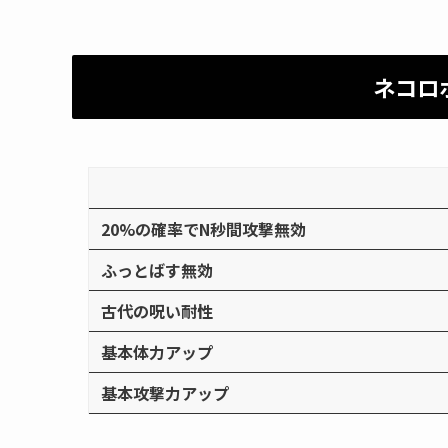
ネコロ
20%の確率でN秒間攻撃無効
ふっとばす無効
古代の呪い耐性
基本体力アップ
基本攻撃力アップ