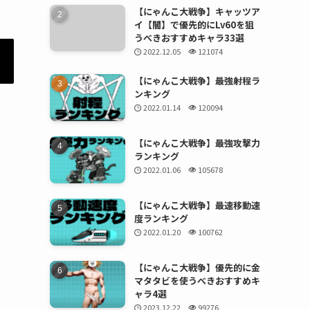
【にゃんこ大戦争】キャッツア
イ【闇】で優先的にLv60を狙
うべきおすすめキャラ33選
2022.12.05
121074
【にゃんこ大戦争】最強射程ラ
ンキング
2022.01.14
120094
【にゃんこ大戦争】最強攻撃力
ランキング
2022.01.06
105678
【にゃんこ大戦争】最速移動速
度ランキング
2022.01.20
100762
【にゃんこ大戦争】優先的に金
マタタビを使うべきおすすめキ
ャラ4選
2023.12.22
99276