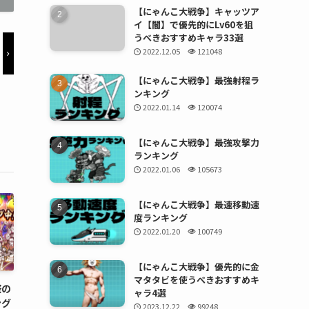
【にゃんこ大戦争】キャッツア
イ【闇】で優先的にLv60を狙
うべきおすすめキャラ33選
2022.12.05
121048
【にゃんこ大戦争】最強射程ラ
ンキング
2022.01.14
120074
【にゃんこ大戦争】最強攻撃力
ランキング
2022.01.06
105673
【にゃんこ大戦争】最速移動速
度ランキング
2022.01.20
100749
【にゃんこ大戦争】優先的に金
マタタビを使うべきおすすめキ
祭の
ャラ4選
ング
2023.12.22
99248