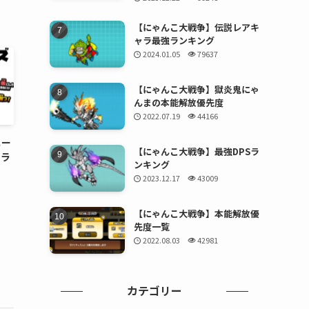
【にゃんこ大戦争】伝説レアキ
ャラ最強ランキング
2024.01.05
79637
【にゃんこ大戦争】獄炎鬼にゃ
んまの本能解放優先度
2022.07.19
44166
ヒー
【にゃんこ大戦争】最強DPSラ
ララ
ンキング
2023.12.17
43009
【にゃんこ大戦争】本能解放優
先度一覧
2022.08.03
42981
カテゴリー