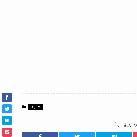
ガチャ
よか